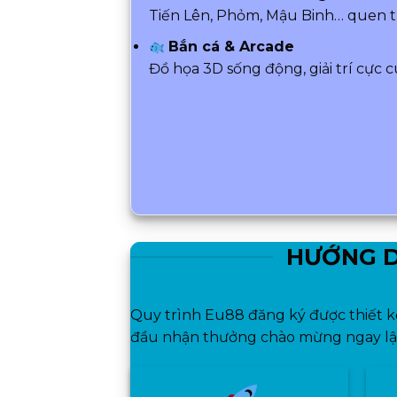
Tiến Lên, Phỏm, Mậu Binh… quen th
Bắn cá & Arcade
Đồ họa 3D sống động, giải trí cực c
HƯỚNG D
Quy trình Eu88 đăng ký được thiết kế 
đầu nhận thưởng chào mừng ngay lậ