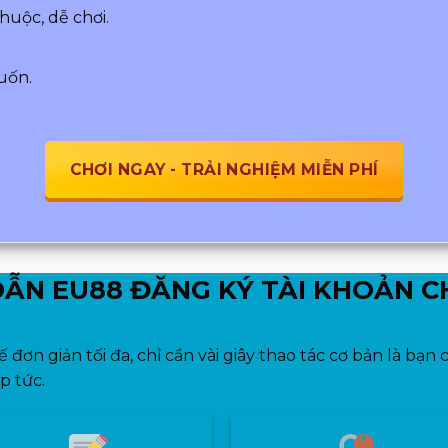
uộc, dễ chơi.
uốn.
CHƠI NGAY - TRẢI NGHIỆM MIỄN PHÍ
ẪN EU88 ĐĂNG KÝ TÀI KHOẢN CH
đơn giản tối đa, chỉ cần vài giây thao tác cơ bản là bạn
p tức.