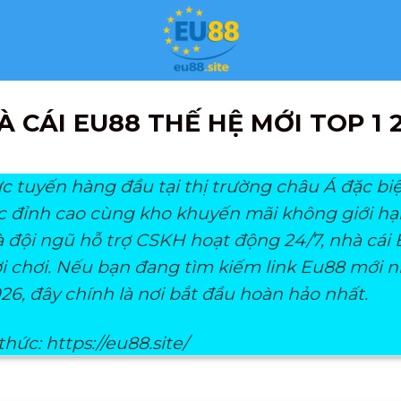
À CÁI EU88 THẾ HỆ MỚI TOP 1 2
rực tuyến hàng đầu tại thị trường châu Á đặc biệt
c đỉnh cao cùng kho khuyến mãi không giới hạn.
à đội ngũ hỗ trợ CSKH hoạt động 24/7, nhà cái 
ười chơi. Nếu bạn đang tìm kiếm link Eu88 mớ
26, đây chính là nơi bắt đầu hoàn hảo nhất.
hức: https://eu88.site/