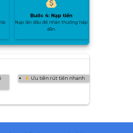
Bước 4: Nạp tiền
tài
Nạp lần đầu để nhận thưởng hấp
dẫn.
ỗ
Ưu tiên rút tiền nhanh