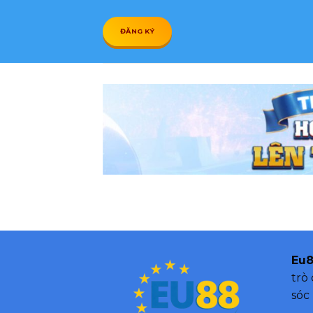
Skip
to
ĐĂNG KÝ
content
Eu
trò
sóc