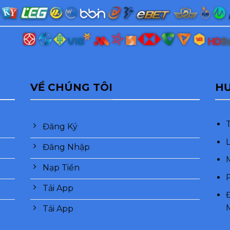
VỀ CHÚNG TÔI
H
Đăng Ký
L
Đăng Nhập
M
Nạp Tiền
Tải App
Đ
Tải App